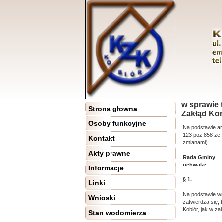
w sprawie 
Strona głowna
Zakłąd Kom
Osoby funkcyjne
Na podstawie ar
123 poz.858 ze 
Kontakt
zmianami).
Akty prawne
Rada Gminy
uchwala:
Informacje
§ 1.
Linki
Na podstawie wn
Wnioski
zatwierdza się,
Kobiór, jak w za
Stan wodomierza