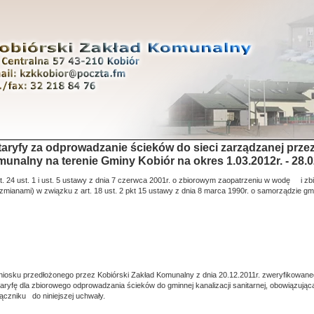
taryfy za odprowadzanie ścieków do sieci zarządzanej prze
unalny na terenie Gminy Kobiór na okres 1.03.2012r. - 28.0
t. 24 ust. 1 i ust. 5 ustawy z dnia 7 czerwca 2001r. o zbiorowym zaopatrzeniu w wodę i zb
zmianami) w związku z art. 18 ust. 2 pkt 15 ustawy z dnia 8 marca 1990r. o samorządzie gmi
iosku przedłożonego przez Kobiórski Zakład Komunalny z dnia 20.12.2011r. zweryfikowaneg
 taryfę dla zbiorowego odprowadzania ścieków do gminnej kanalizacji sanitarnej, obowiązują
łączniku do niniejszej uchwały.