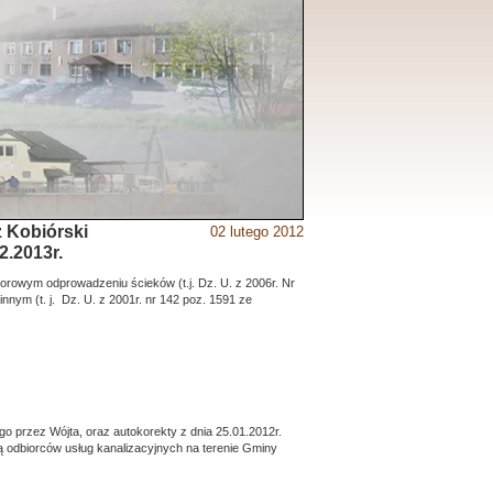
z Kobiórski
02 lutego 2012
2.2013r.
iorowym odprowadzeniu ścieków (t.j. Dz. U. z 2006r. Nr
nnym (t. j. Dz. U. z 2001r. nr 142 poz. 1591 ze
o przez Wójta, oraz autokorekty z dnia 25.01.2012r.
cą odbiorców usług kanalizacyjnych na terenie Gminy